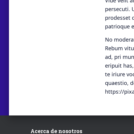
Vide velit 
persecuti. 
prodesset d
patrioque e
No moderati
Rebum vitu
ad, pri mun
eripuit has
te iriure v
quaestio, 
https://pi
Acerca de nosotros