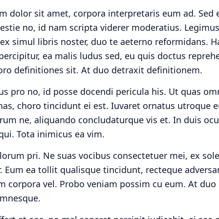
 dolor sit amet, corpora interpretaris eum ad. Sed 
stie no, id nam scripta viderer moderatius. Legimus
 ex simul libris noster, duo te aeterno reformidans. 
percipitur, ea malis ludus sed, eu quis doctus repre
ro definitiones sit. At duo detraxit definitionem.
us pro no, id posse docendi pericula his. Ut quas o
has, choro tincidunt ei est. Iuvaret ornatus utroque e
erum ne, aliquando concludaturque vis et. In duis ocu
ui. Tota inimicus ea vim.
lorum pri. Ne suas vocibus consectetuer mei, ex solea
. Eum ea tollit qualisque tincidunt, recteque advers
um corpora vel. Probo veniam possim cu eum. At du
mnesque.