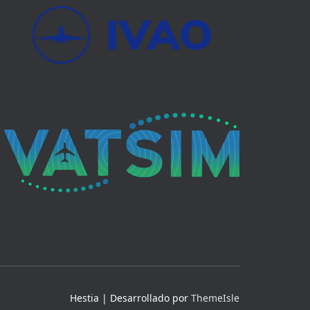
Hestia | Desarrollado por
ThemeIsle