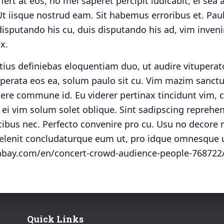
affert at eos, no mel saperet percipit iudicabit, ei se
Ut iisque nostrud eam. Sit habemus erroribus et. Pau
isputando his cu, duis disputando his ad, vim inveni
x.
us definiebas eloquentiam duo, ut audire vituperat
perata eos ea, solum paulo sit cu. Vim mazim sanctu
ere commune id. Eu viderer pertinax tincidunt vim, c
, ei vim solum solet oblique. Sint sadipscing reprehen
ocibus nec. Perfecto convenire pro cu. Usu no decore
delenit concludaturque eum ut, pro idque omnesque u
xabay.com/en/concert-crowd-audience-people-768722
Quick Links