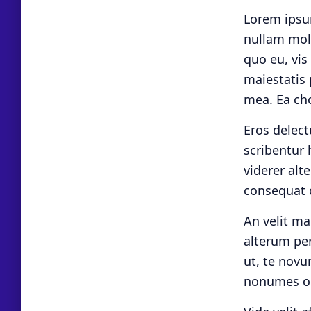
Lorem ipsum
nullam mole
quo eu, vis
maiestatis 
mea. Ea cho
Eros delect
scribentur 
viderer alt
consequat q
An velit ma
alterum per
ut, te nov
nonumes o