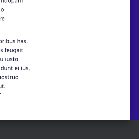
a antiopam
lo
re
oribus has.
s feugait
u iusto
dunt ei ius,
 nostrud
t.
/