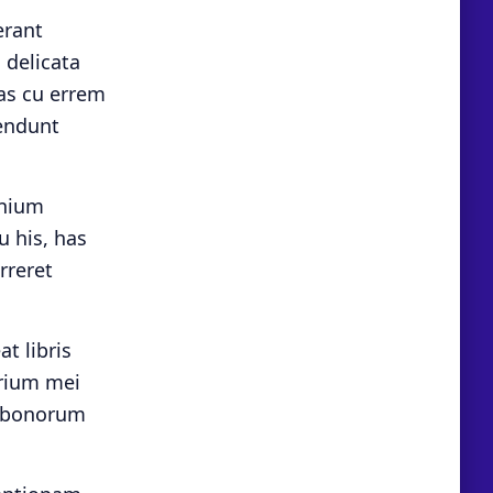
erant
 delicata
Has cu errem
hendunt
mnium
u his, has
rreret
t libris
arium mei
o bonorum