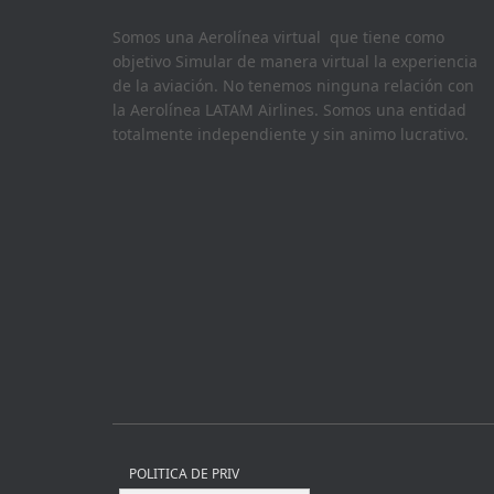
Somos una Aerolínea virtual que tiene como
objetivo Simular de manera virtual la experiencia
de la aviación. No tenemos ninguna relación con
la Aerolínea LATAM Airlines. Somos una entidad
totalmente independiente y sin animo lucrativo.
POLITICA DE PRIV