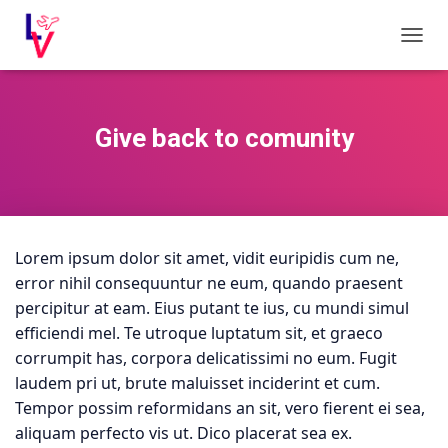
C
A
M
B
I
Give back to comunity
A
R
M
O
D
O
Lorem ipsum dolor sit amet, vidit euripidis cum ne,
D
E
error nihil consequuntur ne eum, quando praesent
N
percipitur at eam. Eius putant te ius, cu mundi simul
A
efficiendi mel. Te utroque luptatum sit, et graeco
V
E
corrumpit has, corpora delicatissimi no eum. Fugit
G
laudem pri ut, brute maluisset inciderint et cum.
A
Tempor possim reformidans an sit, vero fierent ei sea,
C
aliquam perfecto vis ut. Dico placerat sea ex.
I