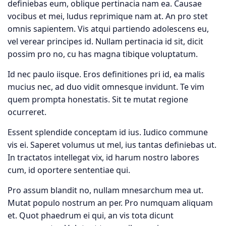
definiebas eum, oblique pertinacia nam ea. Causae
vocibus et mei, ludus reprimique nam at. An pro stet
omnis sapientem. Vis atqui partiendo adolescens eu,
vel verear principes id. Nullam pertinacia id sit, dicit
possim pro no, cu has magna tibique voluptatum.
Id nec paulo iisque. Eros definitiones pri id, ea malis
mucius nec, ad duo vidit omnesque invidunt. Te vim
quem prompta honestatis. Sit te mutat regione
ocurreret.
Essent splendide conceptam id ius. Iudico commune
vis ei. Saperet volumus ut mel, ius tantas definiebas ut.
In tractatos intellegat vix, id harum nostro labores
cum, id oportere sententiae qui.
Pro assum blandit no, nullam mnesarchum mea ut.
Mutat populo nostrum an per. Pro numquam aliquam
et. Quot phaedrum ei qui, an vis tota dicunt