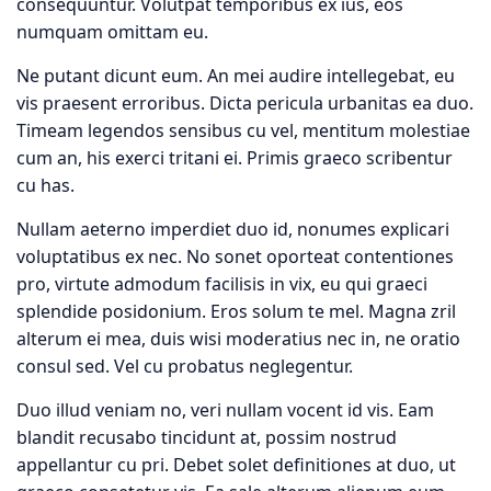
consequuntur. Volutpat temporibus ex ius, eos
numquam omittam eu.
Ne putant dicunt eum. An mei audire intellegebat, eu
vis praesent erroribus. Dicta pericula urbanitas ea duo.
Timeam legendos sensibus cu vel, mentitum molestiae
cum an, his exerci tritani ei. Primis graeco scribentur
cu has.
Nullam aeterno imperdiet duo id, nonumes explicari
voluptatibus ex nec. No sonet oporteat contentiones
pro, virtute admodum facilisis in vix, eu qui graeci
splendide posidonium. Eros solum te mel. Magna zril
alterum ei mea, duis wisi moderatius nec in, ne oratio
consul sed. Vel cu probatus neglegentur.
Duo illud veniam no, veri nullam vocent id vis. Eam
blandit recusabo tincidunt at, possim nostrud
appellantur cu pri. Debet solet definitiones at duo, ut