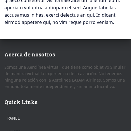
graeco consetetur vis. Ea sale alterum alienum eum,
aperiam voluptua antiopam et sed. Augue fabellas
accusamus in has, exerci delectus an qui. Id dicant
eirmod appetere qui, no vim reque porro veniam.
Acerca de nosotros
Somos una Aerolínea virtual que tiene como objetivo Simular
de manera virtual la experiencia de la aviación. No tenemos
ninguna relación con la Aerolínea LATAM Airlines. Somos una
entidad totalmente independiente y sin animo lucrativo.
Quick Links
PANEL