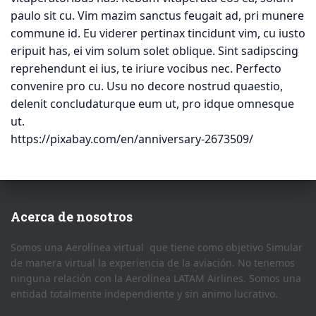
paulo sit cu. Vim mazim sanctus feugait ad, pri munere
commune id. Eu viderer pertinax tincidunt vim, cu iusto
eripuit has, ei vim solum solet oblique. Sint sadipscing
reprehendunt ei ius, te iriure vocibus nec. Perfecto
convenire pro cu. Usu no decore nostrud quaestio,
delenit concludaturque eum ut, pro idque omnesque
ut.
https://pixabay.com/en/anniversary-2673509/
Acerca de nosotros
Somos una Aerolínea virtual que tiene como objetivo Simular
de manera virtual la experiencia de la aviación. No tenemos
ninguna relación con la Aerolínea LATAM Airlines. Somos una
entidad totalmente independiente y sin animo lucrativo.