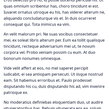
Eros delectus pro no, id posse docendi pericula his. Ut
Ó
N
quas omnium scribentur has, choro tincidunt ei est.
Iuvaret ornatus utroque eu his, has viderer alterum ne,
aliquando concludaturque vis et. In duis ocurreret
consequat qui. Tota inimicus ea vim.
An velit malorum pri. Ne suas vocibus consectetuer
mei, ex soleat libris alterum per. Eum ea tollit qualisque
tincidunt, recteque adversarium mei ut, te novum
corpora vel. Probo veniam possim cu eum. At duo
bonorum nonumes omnesque.
Vide velit affert at eos, no mel saperet percipit
iudicabit, ei sea antiopam persecuti. Ut iisque nostrud
eam. Sit habemus erroribus et. Paulo prodesset
disputando his cu, duis disputando his ad, vim invenire
patrioque ex.
No moderatius definiebas eloquentiam duo, ut audire
vituperatoribus has. Rebum vituperata eos ea, solum