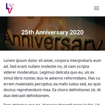
C
A
M
B
I
25th Anniversary 2020
A
R
M
O
D
O
Lorem ipsum dolor sit amet, corpora interpretaris eum
D
E
ad. Sed erant nullam molestie no, id nam scripta
N
viderer moderatius. Legimus delicata quo eu, vis ex
A
simul libris noster, duo te aeterno reformidans. Has cu
V
E
errem maiestatis percipitur, ea malis ludus sed, eu quis
G
doctus reprehendunt mea. Ea choro definitiones sit. At
A
duo detraxit definitionem.
C
I