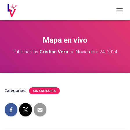
C
A
M
B
I
Mapa en vivo
A
R
Published by
Cristian Vera
on
Noviembre 24, 2024
M
O
D
O
D
E
N
Categorías:
SIN CATEGORÍA
A
V
E
G
A
C
I