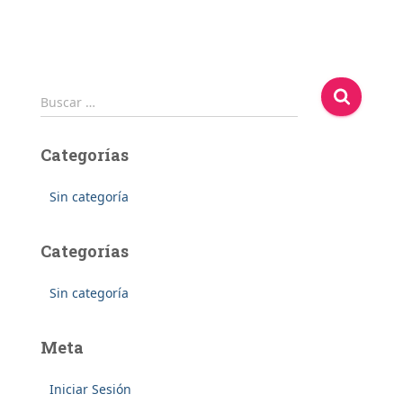
Ó
N
B
Buscar …
u
s
Categorías
c
a
r
Sin categoría
p
o
Categorías
r
:
Sin categoría
Meta
Iniciar Sesión